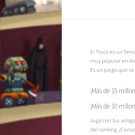
El Truco es un famo
muy popular en Amé
Es un juego que se 
¡Más de 15 millon
¡Más de 10 millon
Jugá con tus amigo
del ranking. ¡Cono