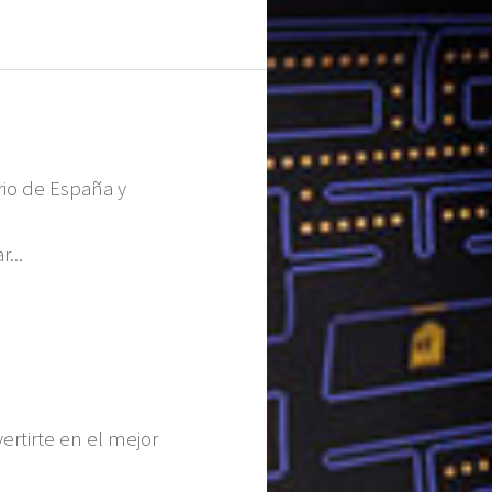
rio de España y
...
ertirte en el mejor