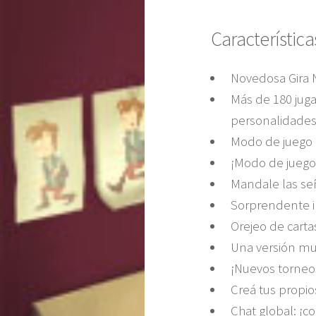
Característica
Novedosa Gira N
Más de 180 juga
personalidades
Modo de juego 2 
¡Modo de juego
Mandale las se
Sorprendente int
Orejeo de carta
Una versión mu
¡Nuevos torneos
Creá tus propio
Chat global: ¡